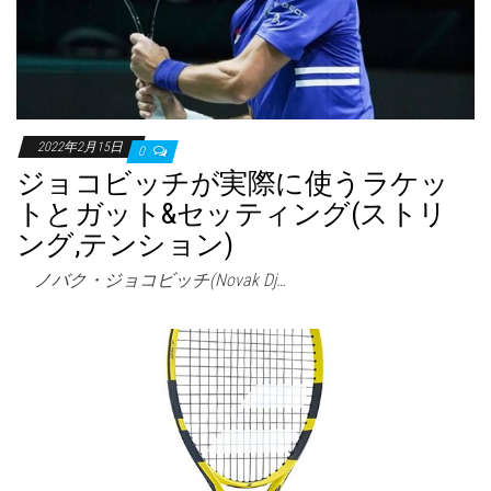
2022年2月15日
0
ジョコビッチが実際に使うラケッ
トとガット&セッティング(ストリ
ング,テンション)
ノバク・ジョコビッチ(Novak Dj…