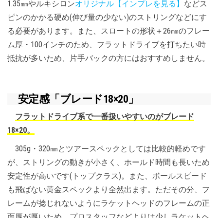
1.35㎜やルキシロン
オリジナル【インプレを見る】
などス
ピンのかかる硬め(伸び量の少ない)のストリングなどにす
る必要があります。また、スロートの形状＋26㎜のフレー
ム厚・100インチのため、フラットドライブを打ちたい時
抵抗が多いため、片手バックの方にはおすすめしません。
安定感「ブレード18×20」
フラットドライブ系で一番扱いやすいのがブレード
18×20。
305g・320㎜とツアースペックとしては比較的軽めです
が、ストリングの動きが小さく、ホールド時間も長いため
安定性が高いです(トップクラス)。また、ボールスピード
も飛ばない黄金スペックより全然出ます。ただその分、フ
レームが捻じれないようにラケットヘッドのフレームの正
面厚が厚いため、プロスタッフなどよりは少しラケットヘ