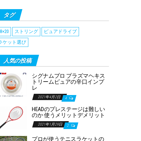
タグ
8×20
ストリング
ピュアドライブ
ラケット選び
人気の投稿
シグナムプロ プラズマヘキス
トリームピュアの辛口インプ
レ
2021年4月2日
4
HEADのプレステージは難しい
のか 使うメリットデメリット
2021年1月29日
2
プロが使うテニスラケットの