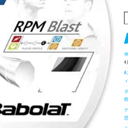
検
4
ィ
ダ
察