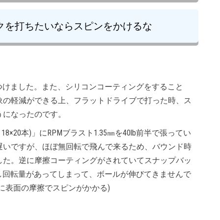
クを打ちたいならスピンをかけるな
つけました。また、シリコンコーティングをすること
象の軽減ができる上、フラットドライブで打った時、ス
うになったのです。
×20本)」にRPMブラスト1.35㎜を40lb前半で張ってい
遅いですが、ほぼ無回転で飛んで来るため、バウンド時
した。逆に摩擦コーティングがされていてスナップバッ
し回転量があってしまって、ボールが伸びてきませんで
に表面の摩擦でスピンがかかる)