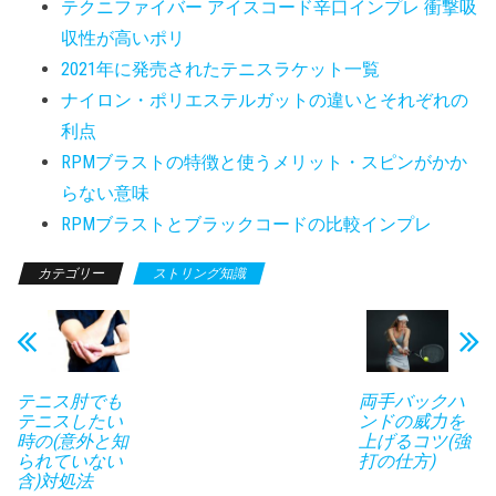
テクニファイバー アイスコード辛口インプレ 衝撃吸
収性が高いポリ
2021年に発売されたテニスラケット一覧
ナイロン・ポリエステルガットの違いとそれぞれの
利点
RPMブラストの特徴と使うメリット・スピンがかか
らない意味
RPMブラストとブラックコードの比較インプレ
カテゴリー
ストリング知識
テニス肘でも
両手バックハ
テニスしたい
ンドの威力を
時の(意外と知
上げるコツ(強
られていない
打の仕方)
含)対処法