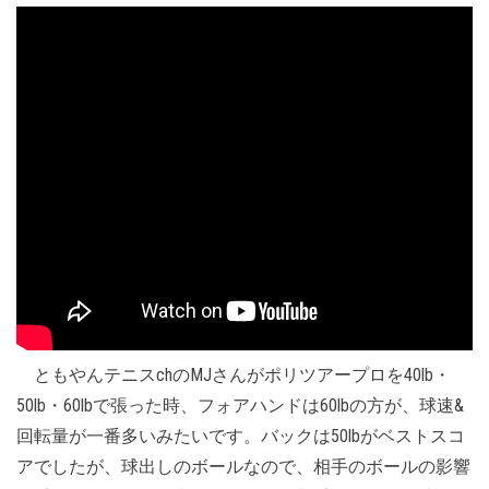
ともやんテニスchのMJさんがポリツアープロを40lb・
50lb・60lbで張った時、フォアハンドは60lbの方が、球速&
回転量が一番多いみたいです。バックは50lbがベストスコ
アでしたが、球出しのボールなので、相手のボールの影響