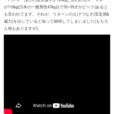
が110kg(日本の一般男性47kg台で35~39才がピーク)あると
も言われてます。それが、リターンのえげつなさ(安定感&
威力)を出していると知って納得してしまいました(もちろ
ん他もありますが)。