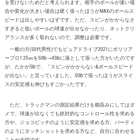
を受けないためだと考えられます。相手のボールが速い場
合や変化が大きい場合は硬く張ったほうがMAXのボールス
ピードは出しやすいはずです。ただ、スピンがかからなさ
すぎると低いボールの球速が出せなかったり、ネットクリ
アランスが多く取れないので、調整は必要です。
一般の方(50代男性)でもピュアドライブ2021にポリツア
ープロ1.25㎜を50lb→45lbに落として張った方がいたのです
が、たかが5lbで、「スピンがかからない&ボールスピード
が出ない」と言っていました。50lbで張ったほうがスライ
スの安定感も伸びもすごかったです。
ただ、トラックマンの測定結果だけを鵜呑みにしてはダ
メで、球速が出なくても絶対的なコントロール性を求める
方や、ジョコビッチのように安定感を求める方、バーティ
のようにタッチショットを求める方など、自分に合わせる
ことが大切です。