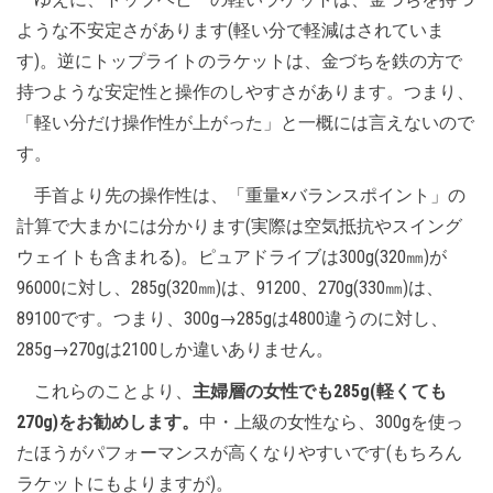
ような不安定さがあります(軽い分で軽減はされていま
す)。逆にトップライトのラケットは、金づちを鉄の方で
持つような安定性と操作のしやすさがあります。つまり、
「軽い分だけ操作性が上がった」と一概には言えないので
す。
手首より先の操作性は、「重量×バランスポイント」の
計算で大まかには分かります(実際は空気抵抗やスイング
ウェイトも含まれる)。ピュアドライブは300g(320㎜)が
96000に対し、285g(320㎜)は、91200、270g(330㎜)は、
89100です。つまり、300g→285gは4800違うのに対し、
285g→270gは2100しか違いありません。
これらのことより、
主婦層の女性でも285g(軽くても
270g)をお勧めします。
中・上級の女性なら、300gを使っ
たほうがパフォーマンスが高くなりやすいです(もちろん
ラケットにもよりますが)。